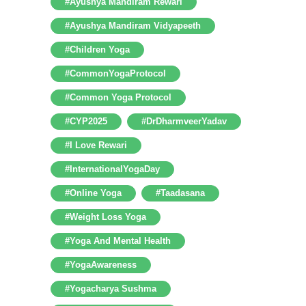
#Ayushya Mandiram Rewari
#Ayushya Mandiram Vidyapeeth
#Children Yoga
#CommonYogaProtocol
#Common Yoga Protocol
#CYP2025
#DrDharmveerYadav
#I Love Rewari
#InternationalYogaDay
#Online Yoga
#Taadasana
#Weight Loss Yoga
#Yoga And Mental Health
#YogaAwareness
#Yogacharya Sushma