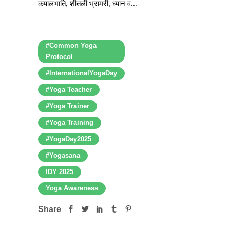
कपालभाति, शीतली भ्रामरी, ध्यान व...
#Common Yoga
Protocol
#InternationalYogaDay
#Yoga Teacher
#Yoga Trainer
#Yoga Training
#YogaDay2025
#Yogasana
IDY 2025
Yoga Awareness
Share