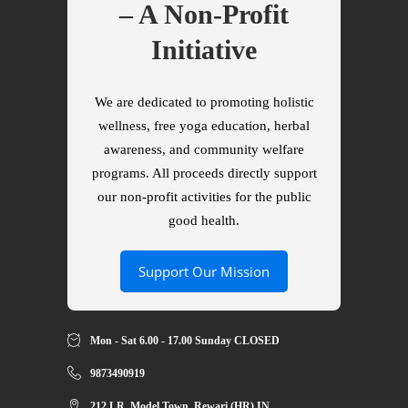
– A Non-Profit
Initiative
We are dedicated to promoting holistic
wellness, free yoga education, herbal
awareness, and community welfare
programs. All proceeds directly support
our non-profit activities for the public
good health.
Support Our Mission
Mon - Sat 6.00 - 17.00 Sunday CLOSED
9873490919
212 LR, Model Town, Rewari (HR) IN