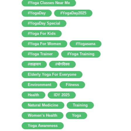
#yoga Classes Near Me
#YogaDay
#YogaDay2025
#YogaDay Special
#Yoga For Kids
#Yoga For Women
#Yogasana
#Yoga Trainer
#Yoga Training
#ताड़ासन
#योगदिवस
Elderly Yoga For Everyone
Environment
Fitness
Health
IDY 2025
Natural Medicine
Training
Women’s Health
Yoga
Yoga Awareness